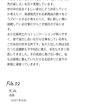
売の楽しさ』を日々実感し
ています。
世の中の目まぐるしい変化にどう対応していく
か考えたり、毎週発売される新商品の数々をど
うアピールするか考えたりと、常に新しい事に
挑戦している仕事だからこそ面白さがありま
す。
また社員同士のコミュニケーションが取りやす
く、皆で協力し合いながら仕事をしている所も
この会社の好きな所です。私が入社した時は3店
だった店舗数も今や8店に増え、会社も大きく成
長してきました。
その成長に負けない様に、私
もお客様に喜んでいただけるお店作りと部下の
教育に頑張っていきます。
File.02
K.A.
店長
（2021年入社）