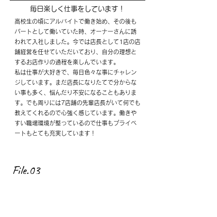
毎日楽しく仕事をしています！
​高校生の頃にアルバイトで働き始め、その後も
パートと
して働いていた時、オーナーさんに誘
われて入社しました。
今では店長として1店の店
舗経営を任せていただいており、
自分の理想と
するお店作りの過程を楽しんでいます。
私は仕事が大好きで、毎日色々な事にチャレン
ジして
います。まだ店長になりたてで分からな
い事も多く、
悩んだり不安になることもありま
す。でも周りには7店舗の
先輩店長がいて何でも
教えてくれるので心強く
感じています。働きや
すい職場環境が整っているので
仕事もプライベ
ートもとても充実しています！
File.03
S.M.
副店長
（2023年入社）