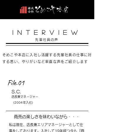
©
INTERVIEw
先輩社員の声
そめこや本店に入社し活躍する先輩社員の仕事に対
する思い、やりがいなど率直な声をご紹介します
File.01
S.C.
店長兼マネージャー
（2004年入社）
​商売の楽しさを味わいながら・・・
​私は現在、店長兼エリアマネージャーとして仕
事をしております。
入社して19年経つ今も『商