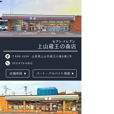
セブン‐イレブン
上山蔵王の森店
〒999-3104
山形県上山市蔵王の森8番1号
023-673-4801
店舗地図 ▶
パート・アルバイト情報 ▶