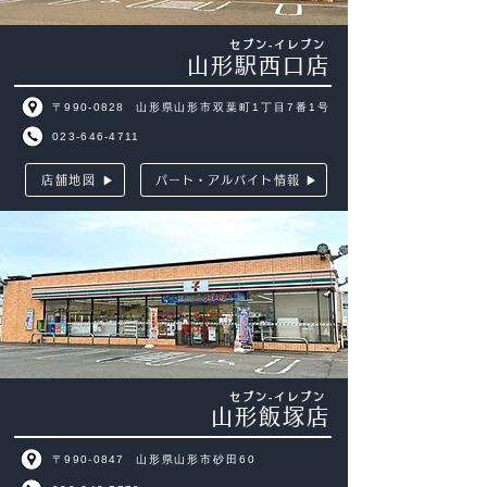
セブン‐イレブン
山形駅西口店
〒990-0828
山形県山形市双葉町1丁目7番1号
023-646-4711
店舗地図 ▶
パート・アルバイト情報 ▶
セブン‐イレブン
山形飯塚店
〒990-0847
山形県山形市砂田60