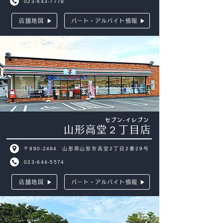
023-643-7778
店舗地図 ▶
パート・アルバイト情報 ▶
セブン‐イレブン
山形高堂２丁目店
〒990-2464
山形県山形市高堂2丁目2番29号
023-644-5574
店舗地図 ▶
パート・アルバイト情報 ▶