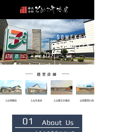
SOMEKOYA
HONTEN
経営店舗
上山河崎店
上山矢来店
上山蔵王の森店
山形駅西口店
01
About Us