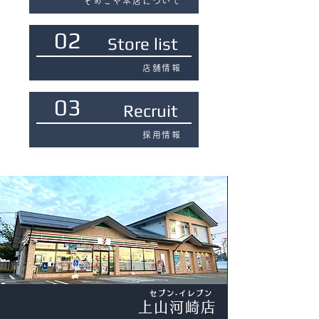
そめこや本店について
02
Store list
店舗情報
03
Recruit
採用情報
セブン‐イレブン
上山河崎店